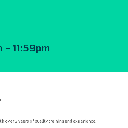
 – 11:59pm
n
h over 2 years of quality training and experience.