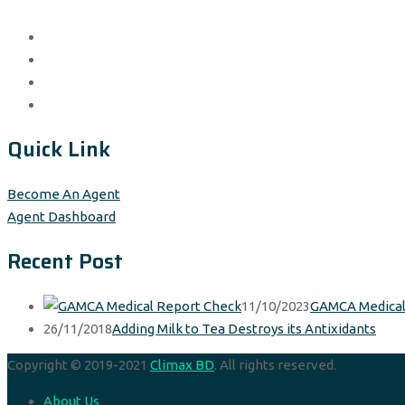
Quick Link
Become An Agent
Agent Dashboard
Recent Post
11/10/2023
GAMCA Medical
26/11/2018
Adding Milk to Tea Destroys its Antixidants
Copyright © 2019-2021
Climax BD
. All rights reserved.
About Us