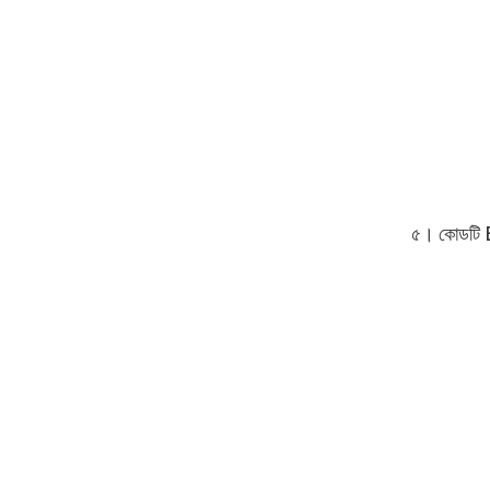
৫। কোডটি E