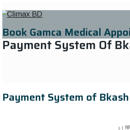
Book Gamca Medical Appo
Payment System Of Bk
Payment System of Bkash
১। বিল