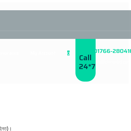
01766-28041
Insurance
My Account
0
Call
info@climaxbd.com
24*7
হ্নিত)।